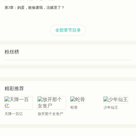
第3章：妈蛋，敢偷袭我，活腻歪了？
全部章节目录
粉丝榜
精彩推荐
蛇骨
少年仙王
天降一百亿
放开那个女丧尸