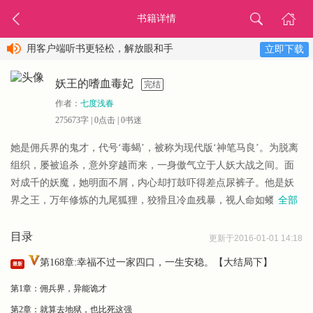
书籍详情
用客户端听书更轻松，解放眼和手
立即下载
妖王的嗜血毒妃
完结
作者：
七度浅春
275673字 |
0
点击 |
0
书迷
她是佣兵界的鬼才，代号‘毒蝎’，被称为现代版‘神笔马良’。为脱离
组织，屡被追杀，意外穿越而来，一身傲气立于人妖大战之间。面
对成千的妖魔，她明面不屑，内心却打鼓吓得差点尿裤子。他是妖
全部
界之王，万年修炼的九尾狐狸，狡猾且冷血残暴，视人命如蝼蚁。
她如九天玄女坠落，误入他的圣地，亦入了他心...
目录
更新于2016-01-01 14:18
第168章:幸福不过一家四口，一生安稳。【大结局下】
最新
第1章：佣兵界，异能诡才
第2章：就算去地狱，也比死这强