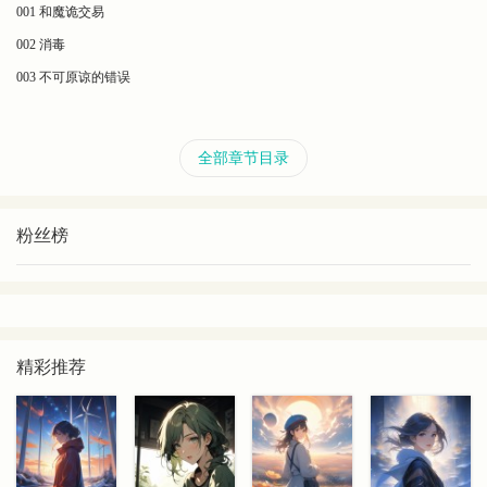
001 和魔诡交易
002 消毒
003 不可原谅的错误
全部章节目录
粉丝榜
精彩推荐