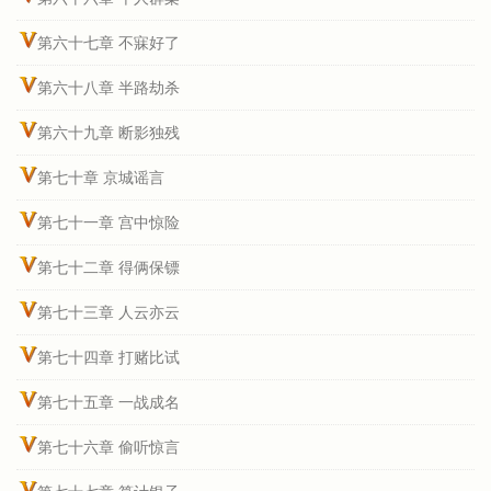
第六十七章 不寐好了
第六十八章 半路劫杀
第六十九章 断影独残
第七十章 京城谣言
第七十一章 宫中惊险
第七十二章 得俩保镖
第七十三章 人云亦云
第七十四章 打赌比试
第七十五章 一战成名
第七十六章 偷听惊言