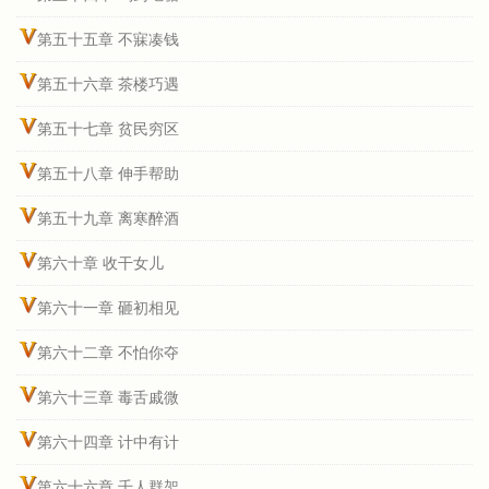
第五十五章 不寐凑钱
第五十六章 茶楼巧遇
第五十七章 贫民穷区
第五十八章 伸手帮助
第五十九章 离寒醉酒
第六十章 收干女儿
第六十一章 砸初相见
第六十二章 不怕你夺
第六十三章 毒舌戚微
第六十四章 计中有计
第六十六章 千人群架