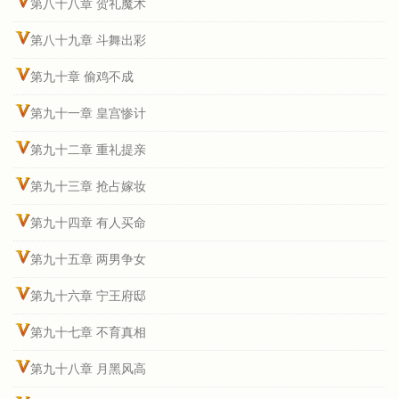
第八十八章 贺礼魔术
第八十九章 斗舞出彩
第九十章 偷鸡不成
第九十一章 皇宫惨计
第九十二章 重礼提亲
第九十三章 抢占嫁妆
第九十四章 有人买命
第九十五章 两男争女
第九十六章 宁王府邸
第九十七章 不育真相
第九十八章 月黑风高