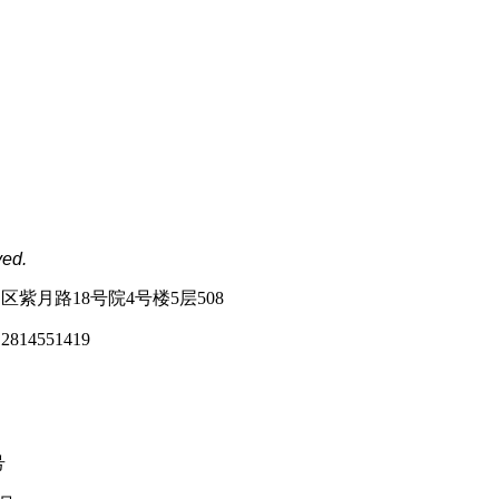
ved.
紫月路18号院4号楼5层508
2814551419
号